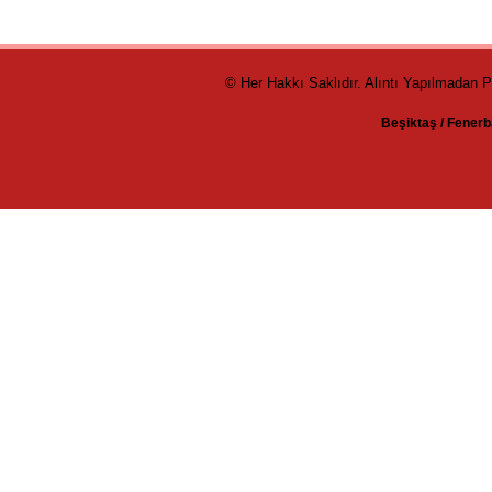
© Her Hakkı Saklıdır. Alıntı Yapılmadan 
Beşiktaş
/
Fenerb