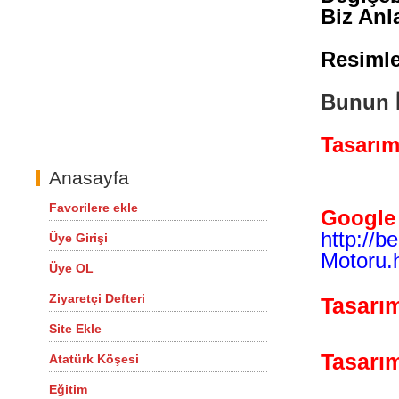
Biz Anl
Resimle
Bunun İ
Tasarım
Anasayfa
Favorilere ekle
Google
http://b
Üye Girişi
Motoru.
Üye OL
Ziyaretçi Defteri
Tasarı
Site Ekle
Tasarım
Atatürk Köşesi
Eğitim