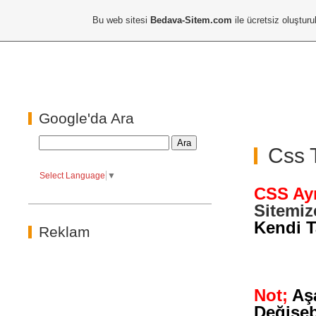
Bu web sitesi
Bedava-Sitem.com
ile ücretsiz oluşturu
Google'da Ara
Css 
Select Language
▼
CSS Ay
Sitemiz
Kendi T
Reklam
Not;
Aşa
Değişeb