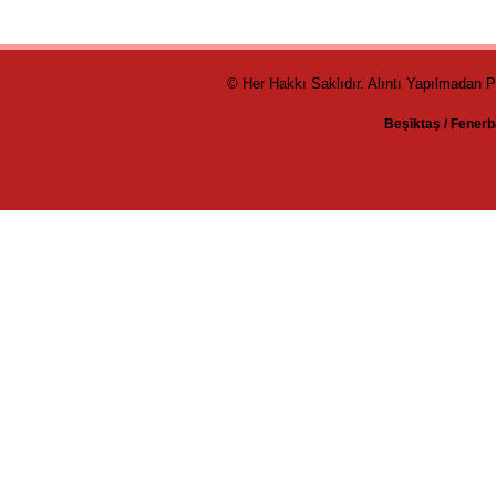
© Her Hakkı Saklıdır. Alıntı Yapılmadan 
Beşiktaş
/
Fenerb