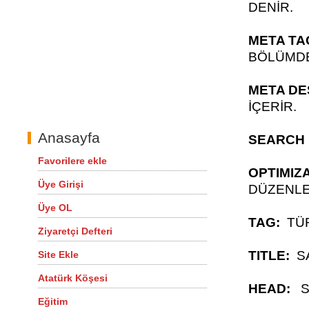
DENİR.
META TA
BÖLÜMDE
META DE
İÇERİR.
Anasayfa
SEARCH 
Favorilere ekle
OPTIMIZA
Üye Girişi
DÜZENLE
Üye OL
TAG:
TÜ
Ziyaretçi Defteri
TITLE:
S
Site Ekle
Atatürk Köşesi
HEAD:
SA
Eğitim