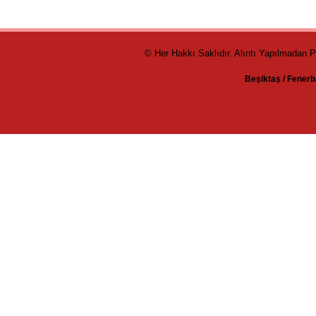
© Her Hakkı Saklıdır. Alıntı Yapılmadan 
Beşiktaş
/
Fenerb