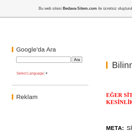
Bu web sitesi
Bedava-Sitem.com
ile ücretsiz oluşturu
Google'da Ara
Bili
Select Language
▼
EĞER Sİ
Reklam
KESİNLİ
META:
S