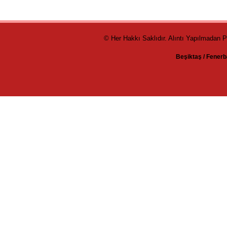
© Her Hakkı Saklıdır. Alıntı Yapılmadan 
Beşiktaş
/
Fenerb