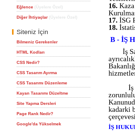
16.
Kaza 
Eğlence
(Üyelere Özel)
Kurulmas
Diğer İhtiyaçlar
(Üyelere Özel)
17.
İSG P
18.
İstat
Siteniz İçin
B - İ
Bilmeniz Gerekenler
İş S
HTML Kodları
ayrıcalı
CSS Nedir?
Bakanlığ
hizmetle
CSS Tasarım Ayırma
CSS Tasarımı Düzenleme
İş
Kayan Tasarımı Düzeltme
zorunlul
Kanunudu
Site Yapma Dersleri
kadarki 
Page Rank Nedir?
çerçeves
Google'da Yükselmek
İŞ HUKU