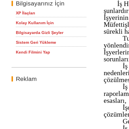
Bilgisayarınız İçin
İş 
şunlardır
XP İlaçları
İşyerini
Kolay Kullanım İçin
Müfettişl
sürekli h
Bilgisayarda Gizli Şeyler
Tu
Sistem Geri Yükleme
yönlendi
İşyerler
Kendi Filmini Yap
sorunlar
İş
nedenler
Reklam
çözülmes
İş
raporlam
esasları,
İş
çözümle
Ge
İş