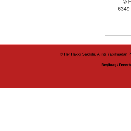
© H
6349 
© Her Hakkı Saklıdır. Alıntı Yapılmadan 
Beşiktaş
/
Fenerb