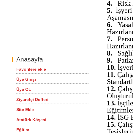
4.
Risk 
5.
İşyeri
Aşaması
6.
Yasal
Hazırlan
7.
Perso
Hazırlan
8.
Sağlı
Anasayfa
9.
Patl
10.
İşyer
Favorilere ekle
11.
Çalış
Üye Girişi
Standart
12.
Çalış
Üye OL
Oluşturu
Ziyaretçi Defteri
13.
İşçil
Eğitimle
Site Ekle
14.
İSG K
Atatürk Köşesi
15.
Çalış
Eğitim
Tesisler