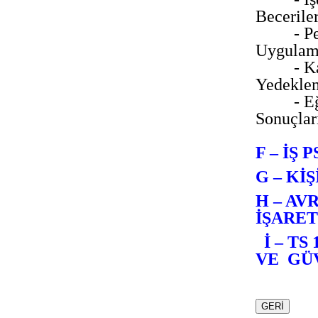
Becerile
- P
Uygula
- K
Yedeklem
- E
Sonuçlar
F – İŞ 
G – K
H – AV
İŞARET
İ – TS
VE GÜ