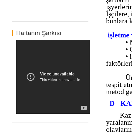
işyerleri
İşçilere,
bunlara 
Haftanın Şarkısı
işletme 
• 
• 
• 
faktörler
Ür
tespit et
metod gel
D - K
Kaz
yaralanma
olayları