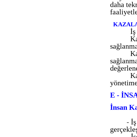
daha tek
faaliyetl
KAZAL
İş
Ka
sağlanma
Ka
sağlanma
değerlen
Ka
yönetime
E - İN
İnsan K
-
İş
gerçekle
- İ