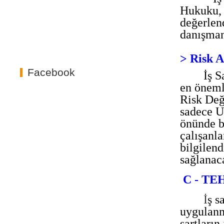
Hukuku, 
değerlend
danışman
> Risk A
Facebook
İş S
en önemli
Risk Değ
sadece U
önünde b
çalışanl
bilgilend
sağlanaca
C - T
İ
ş s
uygulanm
şartların