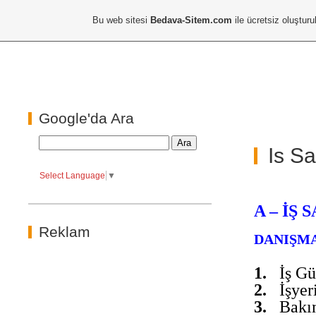
Bu web sitesi
Bedava-Sitem.com
ile ücretsiz oluşturu
Google'da Ara
Is Sa
Select Language
▼
A – İŞ
Reklam
DANIŞM
1.
İş Gü
2.
İşyer
3.
Bakım