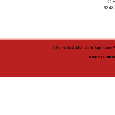
© H
6348 
© Her Hakkı Saklıdır. Alıntı Yapılmadan 
Beşiktaş
/
Fenerb