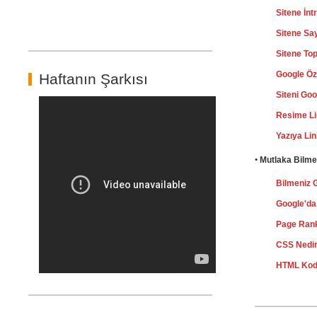
Sitene İn
Sitene Sa
Sitene To
Google Öz
Haftanın Şarkısı
Siteni Go
Resime L
Yazıya Li
•
Mutlaka Bilme
Bilmeniz 
Google'd
Page Rank
CSS Nedi
HTML Kodl